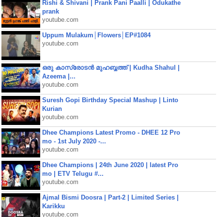
Rishi & Shivani | Prank Pani Paalli | Odukathe
prank
youtube.com
Uppum Mulakum│Flowers│EP#1084
youtube.com
ഒരു കാസ്രോടൻ മുഹബ്ബത്ത്‌ | Kudha Shahul |
Azeema |...
youtube.com
Suresh Gopi Birthday Special Mashup | Linto
Kurian
youtube.com
Dhee Champions Latest Promo - DHEE 12 Pro
mo - 1st July 2020 -...
youtube.com
Dhee Champions | 24th June 2020 | latest Pro
mo | ETV Telugu #...
youtube.com
Ajmal Bismi Doosra | Part-2 | Limited Series |
Karikku
youtube.com