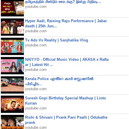
தமிழகத்தில் மீண்டும் ஊரடங்கு? இன்று அதிரடி...
youtube.com
Hyper Aadi, Raising Raju Performance | Jabar
dasth | 25th Jun...
youtube.com
Tv Ads Vs Reality | Sanjhalika Vlog
youtube.com
NAIYYO - Official Music Video | AKASA x Rafta
ar | Latest Hit ...
youtube.com
Kerala Police എൻ്റെ കാർ സ്റ്റേഷനിൽ
പിടിച്ചിട...
youtube.com
Suresh Gopi Birthday Special Mashup | Linto
Kurian
youtube.com
Rishi & Shivani | Prank Pani Paalli | Odukathe
prank
youtube.com