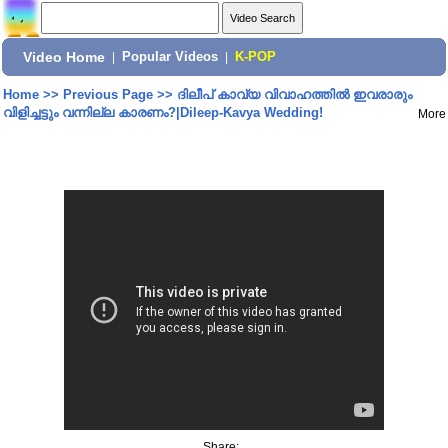
Video Home
|
Popular Videos
|
K-POP
Home
>>
Previous Page
>>
ദിലീപ് കാവ്യ വിവാഹത്തില്‍ ഇവരാരും
വിളിച്ചട്ടും വന്നില്ല കാരണം?|Dileep-Kavya Wedding!
More
Share: