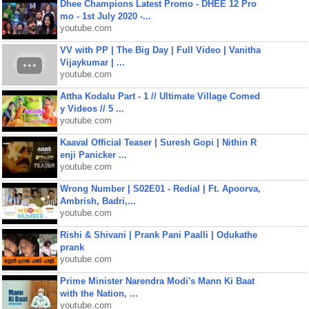
Dhee Champions Latest Promo - DHEE 12 Pro
mo - 1st July 2020 -...
youtube.com
VV with PP | The Big Day | Full Video | Vanitha
Vijaykumar | ...
youtube.com
Attha Kodalu Part - 1 // Ultimate Village Comed
y Videos // 5 ...
youtube.com
Kaaval Official Teaser | Suresh Gopi | Nithin R
enji Panicker ...
youtube.com
Wrong Number | S02E01 - Redial | Ft. Apoorva,
Ambrish, Badri,...
youtube.com
Rishi & Shivani | Prank Pani Paalli | Odukathe
prank
youtube.com
Prime Minister Narendra Modi's Mann Ki Baat
with the Nation, ...
youtube.com