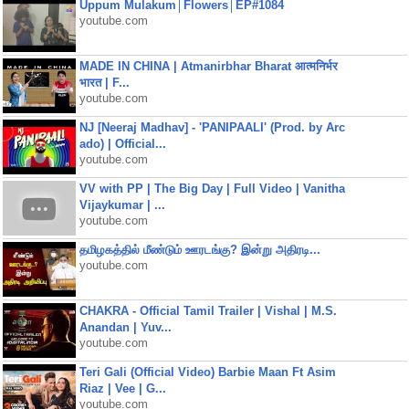
Uppum Mulakum│Flowers│EP#1084
youtube.com
MADE IN CHINA | Atmanirbhar Bharat आत्मनिर्भर
भारत | F...
youtube.com
NJ [Neeraj Madhav] - 'PANIPAALI' (Prod. by Arc
ado) | Official...
youtube.com
VV with PP | The Big Day | Full Video | Vanitha
Vijaykumar | ...
youtube.com
தமிழகத்தில் மீண்டும் ஊரடங்கு? இன்று அதிரடி...
youtube.com
CHAKRA - Official Tamil Trailer | Vishal | M.S.
Anandan | Yuv...
youtube.com
Teri Gali (Official Video) Barbie Maan Ft Asim
Riaz | Vee | G...
youtube.com