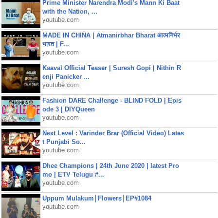
Prime Minister Narendra Modi's Mann Ki Baat
with the Nation, ...
youtube.com
MADE IN CHINA | Atmanirbhar Bharat आत्मनिर्भर
भारत | F...
youtube.com
Kaaval Official Teaser | Suresh Gopi | Nithin R
enji Panicker ...
youtube.com
Fashion DARE Challenge - BLIND FOLD | Epis
ode 3 | DIYQueen
youtube.com
Next Level : Varinder Brar (Official Video) Lates
t Punjabi So...
youtube.com
Dhee Champions | 24th June 2020 | latest Pro
mo | ETV Telugu #...
youtube.com
Uppum Mulakum│Flowers│EP#1084
youtube.com