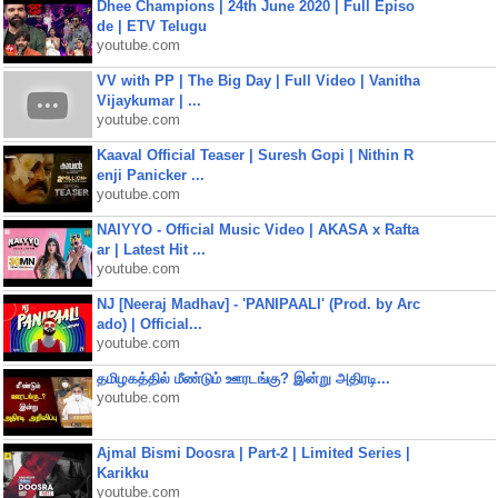
Dhee Champions | 24th June 2020 | Full Episo
de | ETV Telugu
youtube.com
VV with PP | The Big Day | Full Video | Vanitha
Vijaykumar | ...
youtube.com
Kaaval Official Teaser | Suresh Gopi | Nithin R
enji Panicker ...
youtube.com
NAIYYO - Official Music Video | AKASA x Rafta
ar | Latest Hit ...
youtube.com
NJ [Neeraj Madhav] - 'PANIPAALI' (Prod. by Arc
ado) | Official...
youtube.com
தமிழகத்தில் மீண்டும் ஊரடங்கு? இன்று அதிரடி...
youtube.com
Ajmal Bismi Doosra | Part-2 | Limited Series |
Karikku
youtube.com